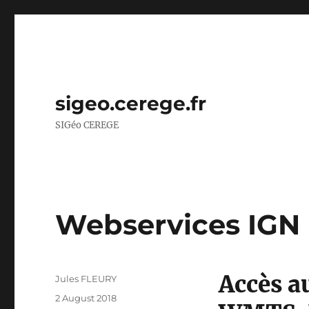
sigeo.cerege.fr
SIGéo CEREGE
Webservices IGN
Accès a
Author
Jules FLEURY
Posted
2 August 2018