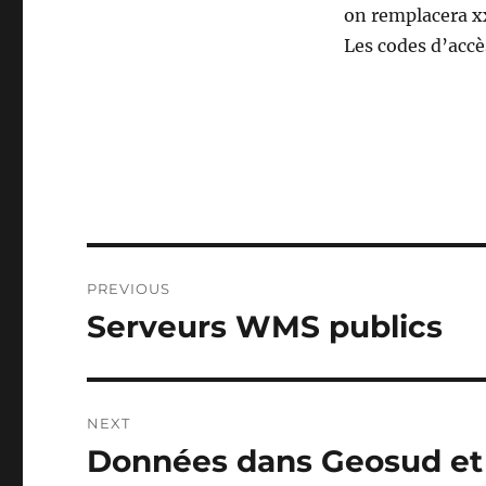
on remplacera xx
Les codes d’accè
Post
PREVIOUS
navigation
Serveurs WMS publics
Previous
post:
NEXT
Données dans Geosud et
Next