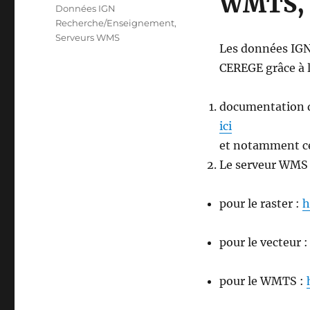
WMTS, W
on
Categories
Données IGN
Recherche/Enseignement
,
Serveurs WMS
Les données IGN
CEREGE grâce à 
documentation de
ici
et notamment ce
Le serveur WMS 
pour le raster :
h
pour le vecteur 
pour le WMTS :