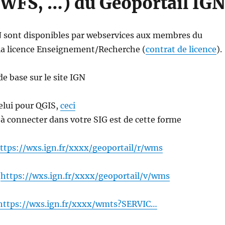
FS, …) du Geoportail IG
 sont disponibles par webservices aux membres du
la licence Enseignement/Recherche (
contrat de licence
).
 base sur le site IGN
lui pour QGIS,
ceci
à connecter dans votre SIG est de cette forme
ttps://wxs.ign.fr/xxxx/geoportail/r/wms
:
https://wxs.ign.fr/xxxx/geoportail/v/wms
https://wxs.ign.fr/xxxx/wmts?SERVIC…