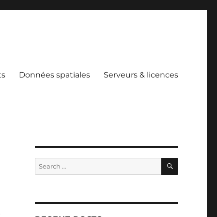
ts
Données spatiales
Serveurs & licences
SEARCH
Search
for: