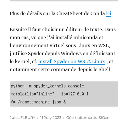
Plus de détails sur la CheatSheet de Conda
ici
Ensuite il faut choisir un éditeur de texte. Dans
mon cas, vu que j’ai installé miniconda et
l’environnement virtuel sous Linux en WSL,
j’utilise Spyder depuis Windows en définissant
le kernel, cf.
install Spyder on WSL2 Linux
, et
notamment cette commande depuis le Shell
python -m spyder_kernels.console --
matplotlib="inline" --ip=127.0.0.1 -
f=~/remotemachine.json &
Author
Posted
Categories
Jules FLEURY
11 July 2023
Géo-traitements
,
SIGéo
on