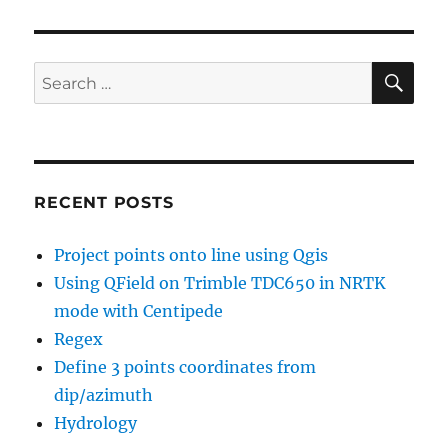
SE
Search
for:
RECENT POSTS
Project points onto line using Qgis
Using QField on Trimble TDC650 in NRTK
mode with Centipede
Regex
Define 3 points coordinates from
dip/azimuth
Hydrology