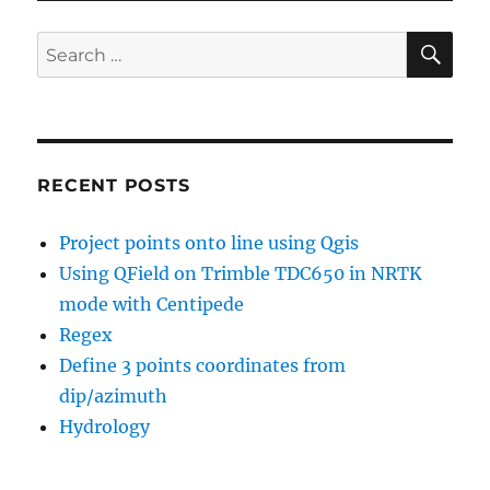
SE
Search
for:
RECENT POSTS
Project points onto line using Qgis
Using QField on Trimble TDC650 in NRTK
mode with Centipede
Regex
Define 3 points coordinates from
dip/azimuth
Hydrology