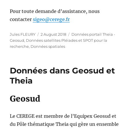
Pour toute demande d’assistance, nous
contacter
sigeo@cerege.fr
Author
Posted
Categories
Jules FLEURY
2 August 2018
Données portail Theia -
on
Geosud
,
Données satellites Pléiades et SPOT pour la
recherche
,
Données spatiales
Données dans Geosud et
Theia
Geosud
Le CEREGE est membre de l’Equipex Geosud et
du Pôle thématique Theia qui gère un ensemble